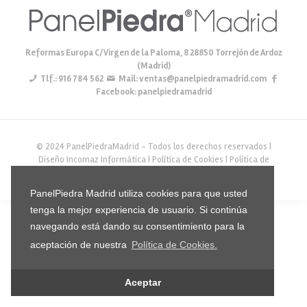
Reformas Europa C/Virgen de la Paloma, 8 28850 Torrejón de Ardoz
(Madrid)
Tlf.:
916 784 562
Mail:
ventas@panelpiedramadrid.com
Facebook: panelpiedramadrid
© 2024 PanelPiedraMadrid - Todos los derechos reservados |
Diseño
Incomaz Informática
|
Política de Cookies
|
Política de
Privacidad
PanelPiedra Madrid utiliza cookies para que usted
tenga la mejor experiencia de usuario. Si continúa
navegando está dando su consentimiento para la
aceptación de nuestra
Política de Cookies.
Aceptar