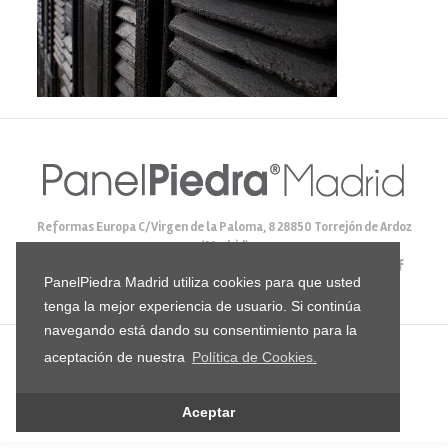
Reformas Europa C/Virgen de la Paloma, 8 28850 Torrejón de Ardoz
(Madrid)
Tlf.:
916 784 562
Mail:
ventas@panelpiedramadrid.com
PanelPiedra Madrid utiliza cookies para que usted
Facebook: panelpiedramadrid
tenga la mejor experiencia de usuario. Si continúa
navegando está dando su consentimiento para la
aceptación de nuestra
Política de Cookies.
© 2024 PanelPiedraMadrid - Todos los derechos reservados |
Diseño
Incomaz Informática
|
Política de Cookies
|
Política de
Privacidad
Aceptar