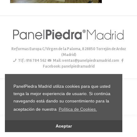
Reformas Europa C/Virgen de la Paloma, 8 28850 Torrejón de Ardoz
(Madrid)
Tlf.:
916 784 562
Mail:
ventas@panelpiedramadrid.com
Facebook: panelpiedramadrid
PanelPiedra Madrid utiliza cookies para que usted
© 2024 PanelPiedraMadrid - Todos los derechos reservados |
tenga la mejor experiencia de usuario. Si continúa
Diseño
Incomaz Informática
|
Política de Cookies
|
Política de
navegando está dando su consentimiento para la
Privacidad
aceptación de nuestra
Política de Cookies.
Aceptar