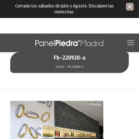
Cerrado los sábados de Julio y Agosto. Disculpen las
molestias.
Fb-220920-a
INICIO
FB-220920-A