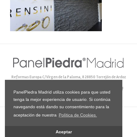
Reformas Europa C/Virgen de la Paloma, 8 28850 Torrejón de Ardoz
(Madrid)
Tlf.:
916 784 562
Mail:
ventas@panelpiedramadrid.com
PanelPiedra Madrid utiliza cookies para que usted
Facebook: panelpiedramadrid
tenga la mejor experiencia de usuario. Si continúa
navegando está dando su consentimiento para la
aceptación de nuestra
Política de Cookies.
© 2024 PanelPiedraMadrid - Todos los derechos reservados |
Diseño
Incomaz Informática
|
Política de Cookies
|
Política de
Privacidad
Aceptar